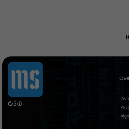
H
Ove
Ove
Twitter
LinkedIn
Facebook
Priv
Alg