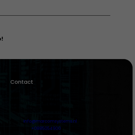
p!
Contact
Marcom Systems – Supplies & Support
Smidstraat 5 Unit 45, 8601 WB Sneek
Email:
info@marcomsystems.nl
Telefoon:
+0885054900