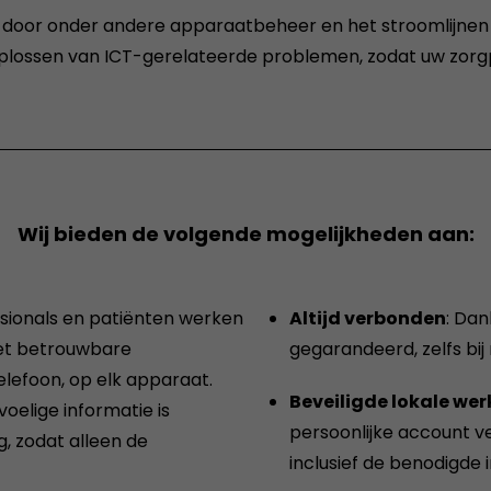
 door onder andere apparaatbeheer en het stroomlijnen va
lossen van ICT-gerelateerde problemen, zodat uw zorgpr
Wij bieden de volgende mogelijkheden aan:
ssionals en patiënten werken
Altijd verbonden
: Dan
et betrouwbare
gegarandeerd, zelfs bij
elefoon, op elk apparaat.
Beveiligde lokale wer
oelige informatie is
persoonlijke account ve
, zodat alleen de
inclusief de benodigde 