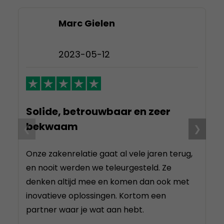
Marc Gielen
2023-05-12
Solide, betrouwbaar en zeer
G
bekwaam
❮
❯
Go
zi
Onze zakenrelatie gaat al vele jaren terug,
is
en nooit werden we teleurgesteld. Ze
be
denken altijd mee en komen dan ook met
inovatieve oplossingen. Kortom een
partner waar je wat aan hebt.