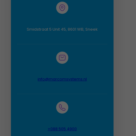
Smidstraat 5 Unit 45, 8601 WB, Sneek
info@marcomsystems.nl
Noodzakelijk
Deze cookies
zijn niet
optioneel. Ze
+088 505 4900
zijn nodig