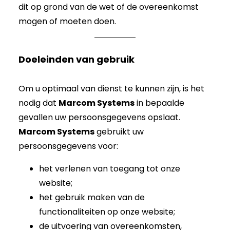
optioneel. Ze
dit op grond van de wet of de overeenkomst
zijn nodig
mogen of moeten doen.
voor de site
om te
Doeleinden van gebruik
functioneren.
Om u optimaal van dienst te kunnen zijn, is het
nodig dat
Marcom Systems
in bepaalde
gevallen uw persoonsgegevens opslaat.
Marcom Systems
gebruikt uw
persoonsgegevens voor:
het verlenen van toegang tot onze
website;
het gebruik maken van de
functionaliteiten op onze website;
de uitvoering van overeenkomsten,