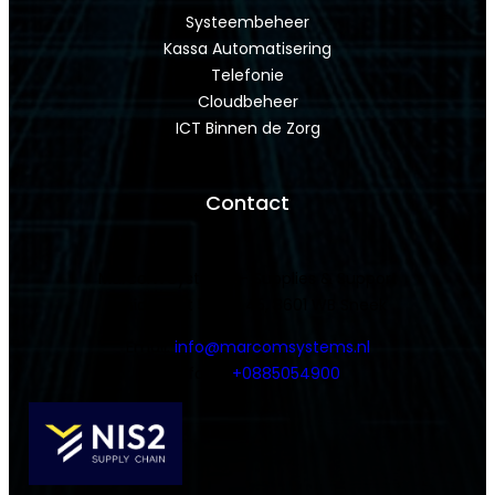
Systeembeheer
Kassa Automatisering
Telefonie
Cloudbeheer
ICT Binnen de Zorg
Contact
Marcom Systems – Supplies & Support
Smidstraat 5 Unit 45, 8601 WB Sneek
Email:
info@marcomsystems.nl
Telefoon:
+0885054900